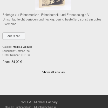
Beiträge zur Ethnomedizin, Ethnobotanik und Ethnozoologie VII. –
Umschlag leicht berieben und fleckig, gering bestoßen, sonst ein gutes
Exemplar.
Catalog:
Magic & Occulta
Language:
German (de)
Order Number:
016133
Price: 34,00 €
Show all articles
INVEHA
Michael Caspary
Mühlgäßchen 4
Occulte Buchhandlung