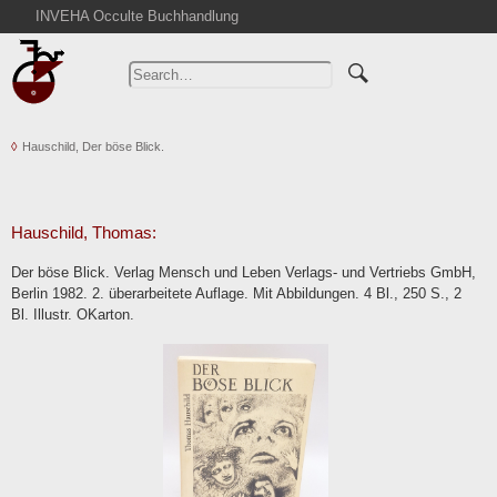
INVEHA Occulte Buchhandlung
Home
Advanced Search
Catalogs
Hauschild, Der böse Blick.
Cart
News
Purchase
Hauschild, Thomas:
Abbreviations
Der böse Blick. Verlag Mensch und Leben Verlags- und Vertriebs GmbH,
Contact
Berlin 1982. 2. überarbeitete Auflage. Mit Abbildungen. 4 Bl., 250 S., 2
Bl. Illustr. OKarton.
Terms
Withdrawal
Privacy Policy
Imprint