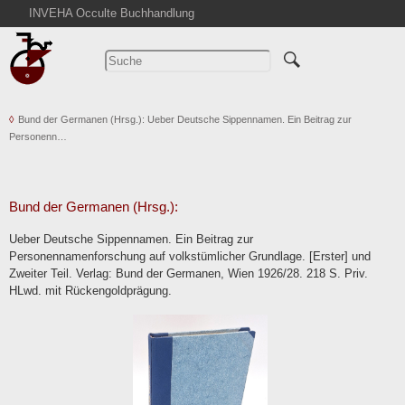
INVEHA Occulte Buchhandlung
Startseite
Detailsuche
Kataloge
Bund der Germanen (Hrsg.): Ueber Deutsche Sippennamen. Ein Beitrag zur
Warenkorb
Personenn…
Aktuelles
Ankauf
Abkürzungen
Bund der Germanen (Hrsg.):
Kontakt
Ueber Deutsche Sippennamen. Ein Beitrag zur
Personennamenforschung auf volkstümlicher Grundlage. [Erster] und
AGB
Zweiter Teil. Verlag: Bund der Germanen, Wien 1926/28. 218 S. Priv.
Widerruf
HLwd. mit Rückengoldprägung.
Datenschutz
Impressum