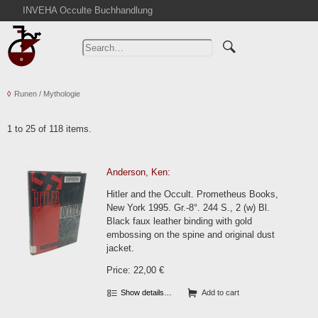
INVEHA Occulte Buchhandlung
Home
Advanced Search
Catalogs
Runen / Mythologie
Cart
News
1 to 25 of 118 items.
Purchase
Abbreviations
Anderson, Ken:
Contact
Hitler and the Occult. Prometheus Books,
Terms
New York 1995. Gr.-8°. 244 S., 2 (w) Bl.
Black faux leather binding with gold
Withdrawal
embossing on the spine and original dust
Privacy Policy
jacket.
Imprint
Price: 22,00 €
Show details…
Add to cart