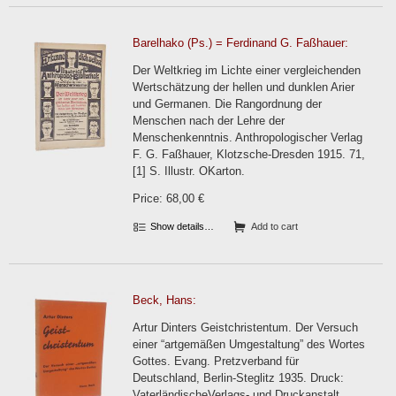
Barelhako (Ps.) = Ferdinand G. Faßhauer:
Der Weltkrieg im Lichte einer vergleichenden
Wertschätzung der hellen und dunklen Arier
und Germanen. Die Rangordnung der
Menschen nach der Lehre der
Menschenkenntnis. Anthropologischer Verlag
F. G. Faßhauer, Klotzsche-Dresden 1915. 71,
[1] S. Illustr. OKarton.
Price: 68,00 €
Show details…
Add to cart
Beck, Hans:
Artur Dinters Geistchristentum. Der Versuch
einer “artgemäßen Umgestaltung” des Wortes
Gottes. Evang. Pretzverband für
Deutschland, Berlin-Steglitz 1935. Druck:
VaterländischeVerlags- und Druckanstalt,