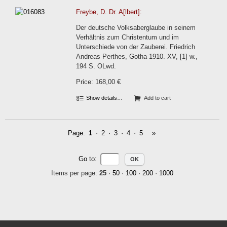
Freybe, D. Dr. A[lbert]:
Der deutsche Volksaberglaube in seinem
Verhältnis zum Christentum und im
Unterschiede von der Zauberei. Friedrich
Andreas Perthes, Gotha 1910. XV, [1] w.,
194 S. OLwd.
Price: 168,00 €
Show details…
Add to cart
Page:
1
·
2
·
3
·
4
·
5
»
Go to
:
Items per page:
25
·
50
·
100
·
200
·
1000