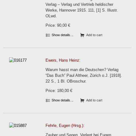
Verlag – Verlag und Vertrieb heldischer
Werke, Hannover 1915. 111, [1] S. Illustr.
OLwd.
Price: 90,00 €
Show details…
Add to cart
Ewers, Hans Heinz:
Warum hasst man die Deutschen? Verlag
“Das Buch” Paul Altheer, Zürich o.J. [1918].
22 S., 1 Bl. OBroschur.
Price: 180,00 €
Show details…
Add to cart
Fehrle, Eugen (Hrsg.):
Zauber und Segen. Verlegt bei Eugen