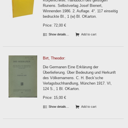
Körperlichkeit. Handbuch des geistigen
Runens. Selbstverlag Josef Bienert,
Winnenden 1986. 2. Auflage. 4°. 117 einseitig
bedruckte Bl., 1 (w) Bl. OKarton.
Price: 72,00 €
Show details…
Add to cart
Birt, Theodor:
Die Germanen Eine Erklärung der
Überlieferung. Über Bedeutung und Herkunft
des Völkernamens. C. H. Beck’sche
Verlagsbuchhandlung, München 1917. VI,
124 S., 1 Bl. OKarton.
Price: 15,00 €
Show details…
Add to cart