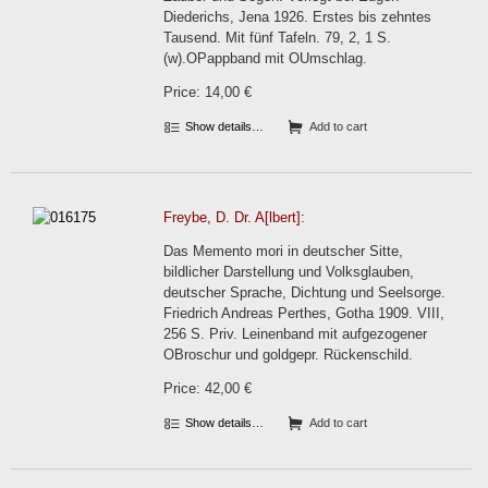
Diederichs, Jena 1926. Erstes bis zehntes
Tausend. Mit fünf Tafeln. 79, 2, 1 S.
(w).OPappband mit OUmschlag.
Price: 14,00 €
Show details…
Add to cart
Freybe, D. Dr. A[lbert]:
Das Memento mori in deutscher Sitte,
bildlicher Darstellung und Volksglauben,
deutscher Sprache, Dichtung und Seelsorge.
Friedrich Andreas Perthes, Gotha 1909. VIII,
256 S. Priv. Leinenband mit aufgezogener
OBroschur und goldgepr. Rückenschild.
Price: 42,00 €
Show details…
Add to cart