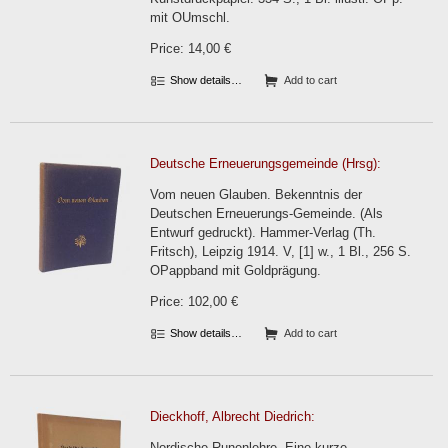
mit OUmschl.
Price: 14,00 €
Show details…
Add to cart
Deutsche Erneuerungsgemeinde (Hrsg):
Vom neuen Glauben. Bekenntnis der
Deutschen Erneuerungs-Gemeinde. (Als
Entwurf gedruckt). Hammer-Verlag (Th.
Fritsch), Leipzig 1914. V, [1] w., 1 Bl., 256 S.
OPappband mit Goldprägung.
Price: 102,00 €
Show details…
Add to cart
Dieckhoff, Albrecht Diedrich:
Nordische Runenlehre. Eine kurze