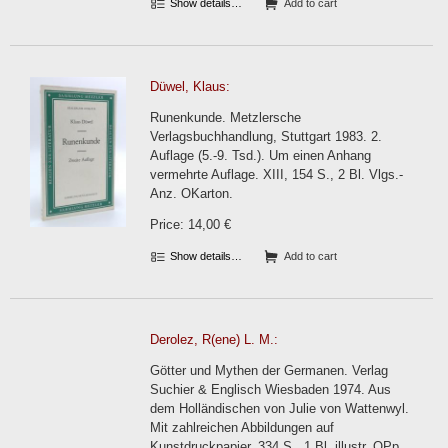
Show details…
Add to cart
Düwel, Klaus:
Runenkunde. Metzlersche
Verlagsbuchhandlung, Stuttgart 1983. 2.
Auflage (5.-9. Tsd.). Um einen Anhang
vermehrte Auflage. XIII, 154 S., 2 Bl. Vlgs.-
Anz. OKarton.
Price: 14,00 €
Show details…
Add to cart
Derolez, R(ene) L. M.:
Götter und Mythen der Germanen. Verlag
Suchier & Englisch Wiesbaden 1974. Aus
dem Holländischen von Julie von Wattenwyl.
Mit zahlreichen Abbildungen auf
Kunstdruckpapier. 334 S., 1 Bl. illustr. OPp.