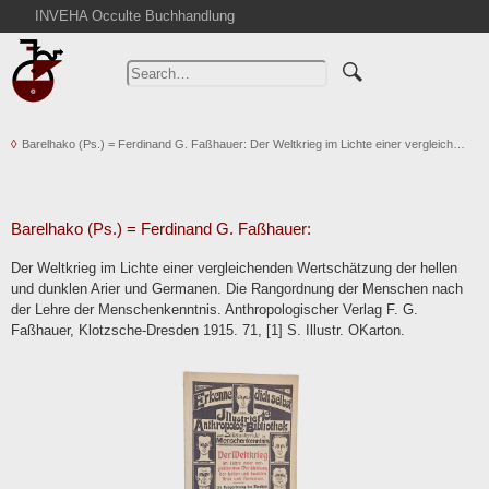
INVEHA Occulte Buchhandlung
Home
Advanced Search
Catalogs
Barelhako (Ps.) = Ferdinand G. Faßhauer: Der Weltkrieg im Lichte einer vergleich…
Cart
News
Purchase
Barelhako (Ps.) = Ferdinand G. Faßhauer:
Abbreviations
Der Weltkrieg im Lichte einer vergleichenden Wertschätzung der hellen
Contact
und dunklen Arier und Germanen. Die Rangordnung der Menschen nach
der Lehre der Menschenkenntnis. Anthropologischer Verlag F. G.
Terms
Faßhauer, Klotzsche-Dresden 1915. 71, [1] S. Illustr. OKarton.
Withdrawal
Privacy Policy
Imprint