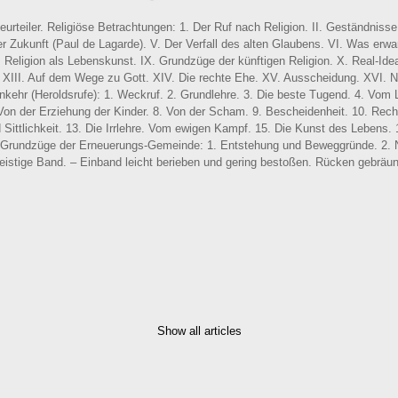
eurteiler. Religiöse Betrachtungen: 1. Der Ruf nach Religion. II. Geständnisse.
r Zukunft (Paul de Lagarde). V. Der Verfall des alten Glaubens. VI. Was erwar
. Religion als Lebenskunst. IX. Grundzüge der künftigen Religion. X. Real-Ide
. XIII. Auf dem Wege zu Gott. XIV. Die rechte Ehe. XV. Ausscheidung. XVI. N
kehr (Heroldsrufe): 1. Weckruf. 2. Grundlehre. 3. Die beste Tugend. 4. Vom
Von der Erziehung der Kinder. 8. Von der Scham. 9. Bescheidenheit. 10. Recht
 Sittlichkeit. 13. Die Irrlehre. Vom ewigen Kampf. 15. Die Kunst des Lebens. 
. Grundzüge der Erneuerungs-Gemeinde: 1. Entstehung und Beweggründe. 2.
eistige Band. – Einband leicht berieben und gering bestoßen. Rücken gebräunt
Show all articles