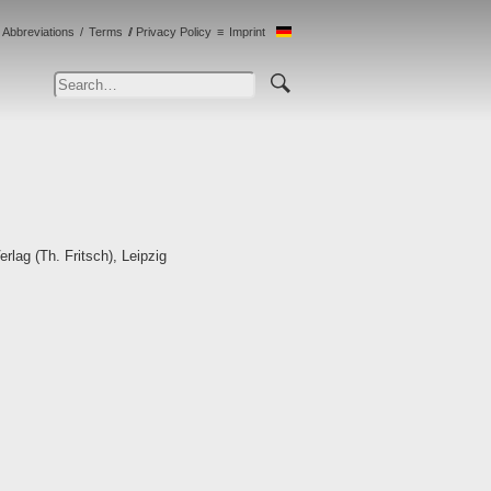
Abbreviations
Terms
Privacy Policy
Imprint
ag (Th. Fritsch), Leipzig