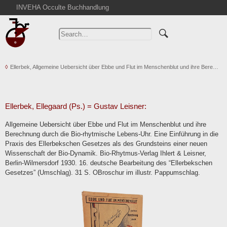
INVEHA Occulte Buchhandlung
Home
Advanced Search
Catalogs
Ellerbek, Allgemeine Uebersicht über Ebbe und Flut im Menschenblut und ihre Bere…
Cart
News
Purchase
Ellerbek, Ellegaard (Ps.) = Gustav Leisner:
Abbreviations
Allgemeine Uebersicht über Ebbe und Flut im Menschenblut und ihre
Contact
Berechnung durch die Bio-rhytmische Lebens-Uhr. Eine Einführung in die
Praxis des Ellerbekschen Gesetzes als des Grundsteins einer neuen
Terms
Wissenschaft der Bio-Dynamik. Bio-Rhytmus-Verlag Ihlert & Leisner,
Withdrawal
Berlin-Wilmersdorf 1930. 16. deutsche Bearbeitung des “Ellerbekschen
Gesetzes” (Umschlag). 31 S. OBroschur im illustr. Pappumschlag.
Privacy Policy
Imprint