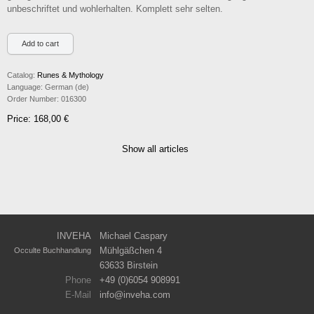
unbeschriftet und wohlerhalten. Komplett sehr selten.
Catalog:
Runes & Mythology
Language:
German (de)
Order Number:
016300
Price: 168,00 €
Show all articles
INVEHA
Michael Caspary
Mühlgäßchen 4
Occulte Buchhandlung
63633 Birstein
Phone
+49 (0)6054 908991
E-Mail
info
inveha.com
(at)