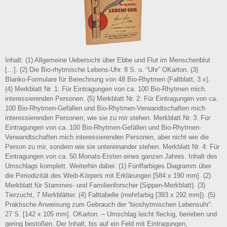
Inhalt: (1) Allgemeine Uebersicht über Ebbe und Flut im Menschenblut
[…]. (2) Die Bio-rhytmische Lebens-Uhr. 8 S. u. “Uhr” OKarton. (3)
Blanko-Formulare für Berechnung von 48 Bio-Rhytmen (Faltblatt, 3 x).
(4) Merkblatt Nr. 1: Für Eintragungen von ca. 100 Bio-Rhytmen mich
interessierenden Personen. (5) Merkblatt Nr. 2: Für Eintragungen von ca.
100 Bio-Rhytmen-Gefällen und Bio-Rhytmen-Verwandtschaften mich
interessierenden Personen, wie sie zu mir stehen. Merkblatt Nr. 3: Für
Eintragungen von ca. 100 Bio-Rhytmen-Gefällen und Bio-Rhytmen-
Verwandtschaften mich interessierenden Personen, aber nicht wie die
Person zu mir, sondern wie sie untereinander stehen. Merkblatt Nr. 4: Für
Eintragungen von ca. 50 Monats-Ersten eines ganzen Jahres. Inhalt des
Umschlags komplett. Weiterhin dabei: (1) Fünffarbiges Diagramm über
die Periodizität des Weib-Körpers mit Erklärungen [584 x 190 mm]. (2)
Merkblatt für Stammes- und Familienforscher (Sippen-Merkblatt). (3)
Tierzucht, 7 Merkblätter. (4) Falttabelle (mehrfarbig [393 x 292 mm]). (5)
Praktische Anweisung zum Gebrauch der “bioshytmischen Lebensuhr”.
27 S. [142 x 105 mm]. OKarton. – Umschlag leicht fleckig, berieben und
gering bestoßen. Der Inhalt, bis auf ein Feld mit Eintragungen,