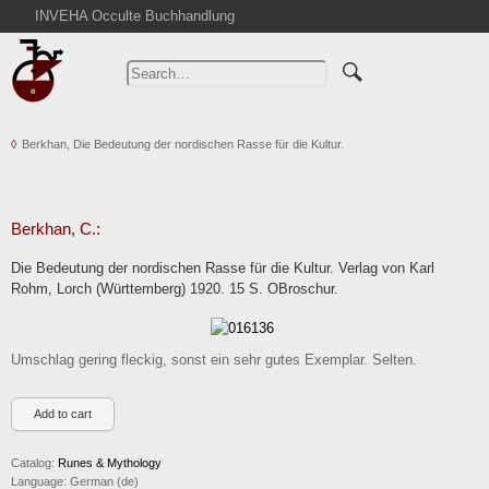
INVEHA Occulte Buchhandlung
Home
Advanced Search
Catalogs
Berkhan, Die Bedeutung der nordischen Rasse für die Kultur.
Cart
News
Purchase
Berkhan, C.:
Abbreviations
Die Bedeutung der nordischen Rasse für die Kultur. Verlag von Karl
Contact
Rohm, Lorch (Württemberg) 1920. 15 S. OBroschur.
Terms
Withdrawal
Umschlag gering fleckig, sonst ein sehr gutes Exemplar. Selten.
Privacy Policy
Imprint
Catalog:
Runes & Mythology
Language:
German (de)