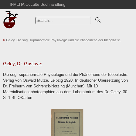
INVEHA Occulte Buchhandlung
Home
Advanced Search
Catalogs
Geley, Die sog. supranormale Physiologie und die Phänomene der Ideoplastie.
Cart
News
Purchase
Geley, Dr. Gustave:
Abbreviations
Die sog. supranormale Physiologie und die Phänomene der Ideoplastie.
Contact
Verlag von Oswald Mutze, Leipzig 1920. In deutscher Übersetzung von
Dr. Freiherrn von Schrenck-Notzing (München). Mit 10
Terms
Materialisationsphotographien aus dem Laboratorium des Dr. Geley. 30
Withdrawal
S. 1 Bl. OKarton.
Privacy Policy
Imprint