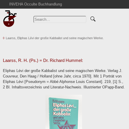
INVEHA Occulte Buchhandlung
Home
Advanced Search
Catalogs
Laarss, Eliphas Lévi der große Kabbalist und seine magischen Werke.
Cart
News
Purchase
Laarss, R. H. (Ps.) = Dr. Richard Hummel:
Abbreviations
Eliphas Lévi der große Kabbalist und seine magischen Werke. Verlag J.
Contact
Couvreur, Den Haag / Holland [ohne Jahr, circa 1970]. Mit 1 Porträt von
Eliphas Lévi [Pseudonym = Abbé Alphonse Louis Constant]. 219, [1] S.,
Terms
2 Bl. Inhaltsverzeichnis und Literatur-Nachweis. Illustrierter OPapp-Band.
Withdrawal
Privacy Policy
Imprint