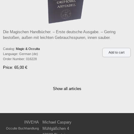
Die Magischen Handbücher. – Erste deutsche Ausgabe. – Gering
bestoßen, außen mit leichten Gebrauchsspuren, innen sauber.
Catalog:
Magic & Occulta
Language:
German (de)
Order Number:
016228
Price: 65,00 €
Show all articles
INVEHA
Michael Caspary
Mühlgäßchen 4
Occulte Buchhandlung