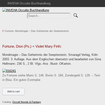
INVEHA Occulte Buchhandlung
Home
Advanced Search
Catalogs
Fortune, Mondmagie – Das Geheimnis der Seepriesterin.
Cart
News
Purchase
Fortune, Dion (Ps.) = Violet Mary Firth:
Abbreviations
Mondmagie – Das Geheimnis der Seepriesterin. Smaragd Verlag, Köln
2003. 3. Auflage. Aus dem Englischen übersetzt und bearbeitet von Gina
Contact
Hellmann. 236 S., 2 Bl. Vlgs.-Anz. Illustr. OKarton.
Terms
Withdrawal
Zu Fortune siehe Miers S. 146. Bonin S. 184, Zondergeld S. 128. – Text
in Blau. Ein gutes Exemplar.
Privacy Policy
Imprint
Catalog:
Occult Novels & Fantasy