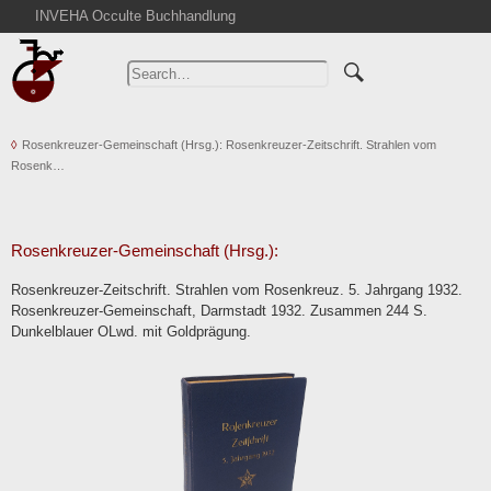
INVEHA Occulte Buchhandlung
Home
Advanced Search
Catalogs
Rosenkreuzer-Gemeinschaft (Hrsg.): Rosenkreuzer-Zeitschrift. Strahlen vom
Cart
Rosenk…
News
Purchase
Abbreviations
Rosenkreuzer-Gemeinschaft (Hrsg.):
Contact
Rosenkreuzer-Zeitschrift. Strahlen vom Rosenkreuz. 5. Jahrgang 1932.
Rosenkreuzer-Gemeinschaft, Darmstadt 1932. Zusammen 244 S.
Terms
Dunkelblauer OLwd. mit Goldprägung.
Withdrawal
Privacy Policy
Imprint