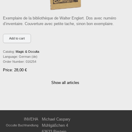
Exemplaire de la bibliothèque de Walter Englert. Dos avec numéro
d’inventaire. Couverture avec petite tache, sinon bon exemplaire.
Catalog:
Magic & Occulta
Language:
German (de)
Order Number:
016254
Price: 28,00 €
Show all articles
INVEHA
Michael Caspary
Mühlgäßchen 4
Occulte Buchhandlung
63633 Birstein