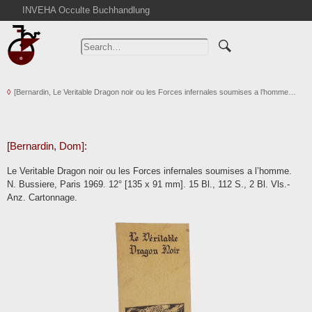
INVEHA Occulte Buchhandlung
Home
Advanced Search
Catalogs
[Bernardin, Le Veritable Dragon noir ou les Forces infernales soumises a l’homme…
Cart
News
Purchase
[Bernardin, Dom]:
Abbreviations
Le Veritable Dragon noir ou les Forces infernales soumises a l’homme.
Contact
N. Bussiere, Paris 1969. 12° [135 x 91 mm]. 15 Bl., 112 S., 2 Bl. Vls.-
Anz. Cartonnage.
Terms
Withdrawal
Privacy Policy
Imprint