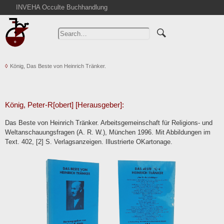
INVEHA Occulte Buchhandlung
Home
Advanced Search
Catalogs
König, Das Beste von Heinrich Tränker.
Cart
News
Purchase
König, Peter-R[obert] [Herausgeber]:
Abbreviations
Das Beste von Heinrich Tränker. Arbeitsgemeinschaft für Religions- und
Contact
Weltanschauungsfragen (A. R. W.), München 1996. Mit Abbildungen im
Text. 402, [2] S. Verlagsanzeigen. Illustrierte OKartonage.
Terms
Withdrawal
Privacy Policy
Imprint