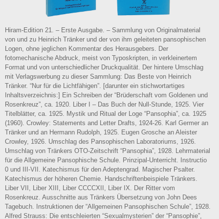
Hiram-Edition 21. – Erste Ausgabe. – Sammlung von Originalmaterial
von und zu Heinrich Tränker und der von ihm geleiteten pansophischen
Logen, ohne jeglichen Kommentar des Herausgebers. Der
fotomechanische Abdruck, meist von Typoskripten, in verkleinertem
Format und von unterschiedlicher Druckqualität. Der hintere Umschlag
mit Verlagswerbung zu dieser Sammlung: Das Beste von Heinrich
Tränker. “Nur für die Lichtfähigen”. [darunter ein stichwortartiges
Inhaltsverzeichnis:] Ein Schreiben der “Brüderschaft vom Goldenen und
Rosenkreuz”, ca. 1920. Liber I – Das Buch der Null-Stunde, 1925. Vier
Titelblätter, ca. 1925. Mystik und Ritual der Loge “Pansophia”, ca. 1925
(1960). Crowley: Statements and Letter Drafts, 1924-26. Karl Germer an
Tränker und an Hermann Rudolph, 1925. Eugen Grosche an Aleister
Crowley, 1926. Umschlag des Pansophischen Laboratoriums, 1926.
Umschlag von Tränkers OTO-Zeitschrift “Pansophia”, 1928. Lehrmaterial
für die Allgemeine Pansophische Schule. Prinzipal-Unterricht. Instructio
0 und III-VII. Katechismus für den Adeptengrad. Magischer Psalter.
Katechismus der höheren Chemie. Handschriftenbeispiele Tränkers.
Liber VII, Liber XIII, Liber CCCCXII, Liber IX. Der Ritter vom
Rosenkreuz. Ausschnitte aus Tränkers Übersetzung von John Dees
Tagebuch. Instruktionen der “Allgemeinen Pansophischen Schule”, 1928.
Alfred Strauss: Die entschleierten “Sexualmysterien” der “Pansophie”,