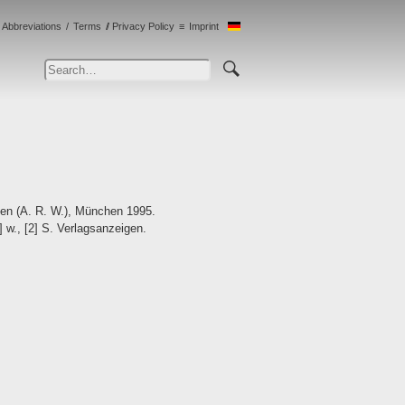
Abbreviations
Terms
Privacy Policy
Imprint
gen (A. R. W.), München 1995.
] w., [2] S. Verlagsanzeigen.