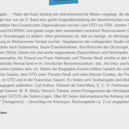
gabe. – “Hatte der Autor bislang rein dokumentarische Werke vorgelegt, die d
te hier nun als 5. Band eine große Gegenüberstellung der libertinistischen u
tellten Neo-Gnostischen Organisationen reichen vom OTO zur FRA, streifen 
 und AAORRAC und geben sogar dem verwandten Lectorium Rosicrucianum Ge
cher Sexualmagie zu äußern. Allen gemeinsam ist, daß es heutige, im ethnolog
ösung im Wohnzimmer-Tempel suchen. Hauptperson der vorliegenden Studie ist
erte nach Südamerika, baute Eisenbahnlinien, durchforschte den Dschungel, 
den 1910er Jahren mit und wurde angesehener Deutschlehrer und Homöopath.
eosophie. Als Freund von Franz Hartmann und Theodor Reuß streifte er den 
dentale Heimat fand er im christlichen Rosenkreuzertum, das, mit Inka- und M
schen Ländern aktiv ist. Neben der Biographie Krumm-Hellers handelt die vor
tis Sophia, dem OTO unter Theodor Reuß und unter Aleister Crowley, der Pa
, im OTO und in der Fraternitas Saturni. Es finden sich Textbeispiele und Disk
egegnen außerdem: Carl Kellner, Clément de Saint-Marq, E. C. H. Peithmann,
rl Germer, M. R. Motta, Heinrich Tränker, einem Protagonisten der Homöopath
gor GOTOS der Saturn-Logen. Über 60 Seiten dokumentarischer Anhang mit
en.” (Verlagstext). – Umschlag mit Knickspur, Rückengelenk ca. 2 cm angeplatz
 Dawn