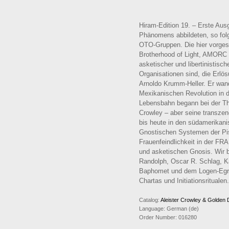
Hiram-Edition 19. – Erste Aus
Phänomens abbildeten, so folg
OTO-Gruppen. Die hier vorges
Brotherhood of Light, AMORC
asketischer und libertinistis
Organisationen sind, die Erl
Arnoldo Krumm-Heller. Er wand
Mexikanischen Revolution in 
Lebensbahn begann bei der Th
Crowley – aber seine transzen
bis heute in den südamerikani
Gnostischen Systemen der Pis
Frauenfeindlichkeit in der FRA
und asketischen Gnosis. Wir b
Randolph, Oscar R. Schlag, Ka
Baphomet und dem Logen-Egre
Chartas und Initiationsritual
Catalog:
Aleister Crowley & Golden
Language:
German (de)
Order Number:
016280