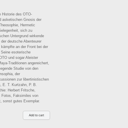
ie Historie des OTO-
nd asketischen Gnosis der
Theosophie, Hermetic
legenheit, sich zu
ischen Untergrund wirkende
 der deutsche Abenteurer
kämpfte an der Front bei der
 Seine esoterische
OTO und sogar Aleister
aya-Traditionen angereichert,
liegende Studie von den
nsophia, der
ussionen zur libertinistischen
 E. T. Kurtzahn, P. B.
ie: Herbert Fritsche,
 Fotos, Faksimiles von
t, sonst gutes Exemplar.