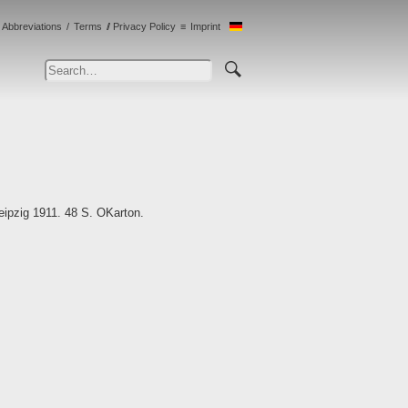
Abbreviations
Terms
Privacy Policy
Imprint
eipzig 1911. 48 S. OKarton.