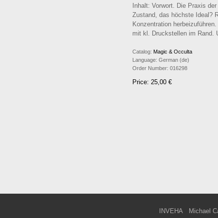
Inhalt: Vorwort. Die Praxis de
Zustand, das höchste Ideal? 
Konzentration herbeizuführen
mit kl. Druckstellen im Rand.
Catalog:
Magic & Occulta
Language:
German (de)
Order Number:
016298
Price: 25,00 €
INVEHA
Michael C