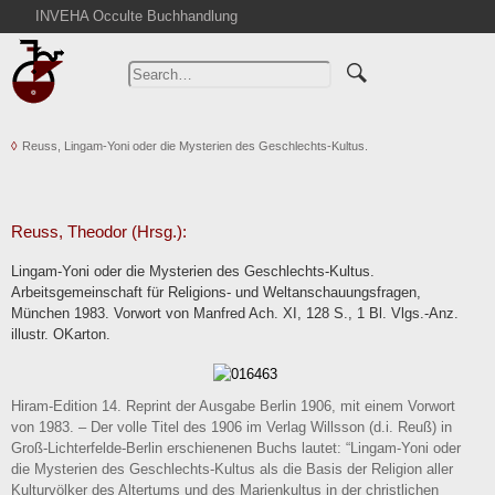
INVEHA Occulte Buchhandlung
Home
Advanced Search
Catalogs
Reuss, Lingam-Yoni oder die Mysterien des Geschlechts-Kultus.
Cart
News
Purchase
Reuss, Theodor (Hrsg.):
Abbreviations
Lingam-Yoni oder die Mysterien des Geschlechts-Kultus.
Contact
Arbeitsgemeinschaft für Religions- und Weltanschauungsfragen,
München 1983. Vorwort von Manfred Ach. XI, 128 S., 1 Bl. Vlgs.-Anz.
Terms
illustr. OKarton.
Withdrawal
Privacy Policy
Hiram-Edition 14. Reprint der Ausgabe Berlin 1906, mit einem Vorwort
Imprint
von 1983. – Der volle Titel des 1906 im Verlag Willsson (d.i. Reuß) in
Groß-Lichterfelde-Berlin erschienenen Buchs lautet: “Lingam-Yoni oder
die Mysterien des Geschlechts-Kultus als die Basis der Religion aller
Kulturvölker des Altertums und des Marienkultus in der christlichen