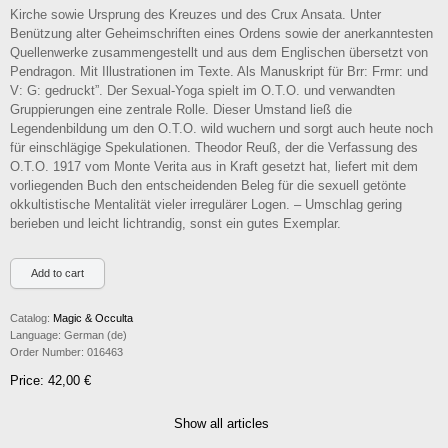
Kirche sowie Ursprung des Kreuzes und des Crux Ansata. Unter
Benützung alter Geheimschriften eines Ordens sowie der anerkanntesten
Quellenwerke zusammengestellt und aus dem Englischen übersetzt von
Pendragon. Mit Illustrationen im Texte. Als Manuskript für Brr: Frmr: und
V: G: gedruckt”. Der Sexual-Yoga spielt im O.T.O. und verwandten
Gruppierungen eine zentrale Rolle. Dieser Umstand ließ die
Legendenbildung um den O.T.O. wild wuchern und sorgt auch heute noch
für einschlägige Spekulationen. Theodor Reuß, der die Verfassung des
O.T.O. 1917 vom Monte Verita aus in Kraft gesetzt hat, liefert mit dem
vorliegenden Buch den entscheidenden Beleg für die sexuell getönte
okkultistische Mentalität vieler irregulärer Logen. – Umschlag gering
berieben und leicht lichtrandig, sonst ein gutes Exemplar.
Catalog:
Magic & Occulta
Language:
German (de)
Order Number:
016463
Price: 42,00 €
Show all articles