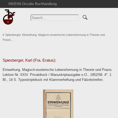
INVEHA Occulte Buchhandlung
Home
Advanced Search
Catalogs
Spiesberger, Einweihung. Magisch-esoterische Lebensformung in Theorie und
Cart
Praxis…
News
Purchase
Abbreviations
Spiesberger, Karl (Fra. Eratus):
Contact
Einweihung. Magisch-esoterische Lebensformung in Theorie und Praxis.
Lektion Nr. XXIV. Privatdruck / Manuskriptausgabe o.O., 1952/58. 4°. 1
Terms
Bl., 14 S. Typoskriptdruck mit Klammerheftung und Fälzelstreifen.
Withdrawal
Privacy Policy
Imprint