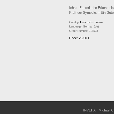
Inhalt: Esoterische Erkenntni
Kraft der Symbole. – Ein Gut
Catalog:
Fraternitas Saturni
Language:
German (de)
Order Number:
016523
Price: 25,00 €
INVEHA
Michael C