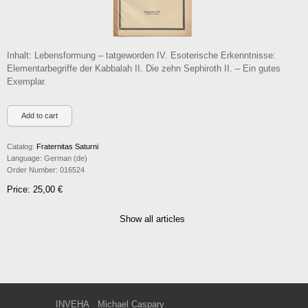
Inhalt: Lebensformung – tatgeworden IV. Esoterische Erkenntnisse:
Elementarbegriffe der Kabbalah II. Die zehn Sephiroth II. – Ein gutes
Exemplar.
Catalog:
Fraternitas Saturni
Language:
German (de)
Order Number:
016524
Price: 25,00 €
Show all articles
INVEHA
Michael Caspary