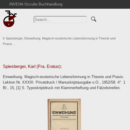
INVEHA Occulte Buchhandlung
Home
Advanced Search
Catalogs
Spiesberger, Einweihung. Magisch-esoterische Lebensformung in Theorie und
Cart
Praxis…
News
Purchase
Abbreviations
Spiesberger, Karl (Fra. Eratus):
Contact
Einweihung. Magisch-esoterische Lebensformung in Theorie und Praxis.
Lektion Nr. XXXIII. Privatdruck / Manuskriptausgabe o.O., 1952/58. 4°. 1
Terms
Bl., 15, [1] S. Typoskriptdruck mit Klammerheftung und Fälzelstreifen.
Withdrawal
Privacy Policy
Imprint