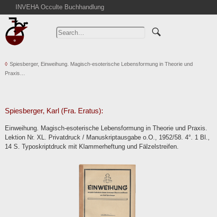
INVEHA Occulte Buchhandlung
Home
Advanced Search
Catalogs
Spiesberger, Einweihung. Magisch-esoterische Lebensformung in Theorie und
Cart
Praxis…
News
Purchase
Abbreviations
Spiesberger, Karl (Fra. Eratus):
Contact
Einweihung. Magisch-esoterische Lebensformung in Theorie und Praxis.
Lektion Nr. XL. Privatdruck / Manuskriptausgabe o.O., 1952/58. 4°. 1 Bl.,
Terms
14 S. Typoskriptdruck mit Klammerheftung und Fälzelstreifen.
Withdrawal
Privacy Policy
Imprint