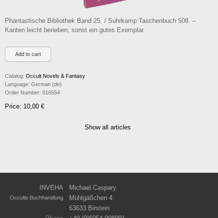
Phantastische Bibliothek Band 25. / Suhrkamp Taschenbuch 508. –
Kanten leicht berieben, sonst ein gutes Exemplar.
Catalog:
Occult Novels & Fantasy
Language:
German (de)
Order Number:
016554
Price: 10,00 €
Show all articles
INVEHA
Michael Caspary
Mühlgäßchen 4
Occulte Buchhandlung
63633 Birstein