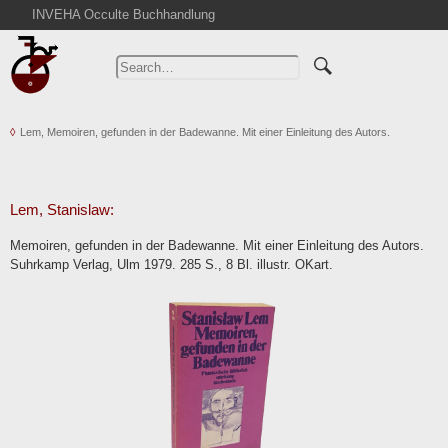
INVEHA Occulte Buchhandlung
Home
Advanced Search
Catalogs
Lem, Memoiren, gefunden in der Badewanne. Mit einer Einleitung des Autors.
Cart
News
Purchase
Lem, Stanislaw:
Abbreviations
Memoiren, gefunden in der Badewanne. Mit einer Einleitung des Autors.
Contact
Suhrkamp Verlag, Ulm 1979. 285 S., 8 Bl. illustr. OKart.
Terms
Withdrawal
Privacy Policy
Imprint