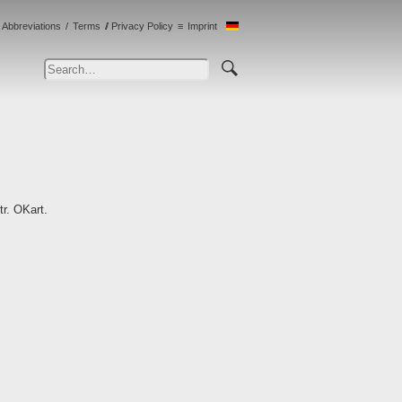
Abbreviations
Terms
Privacy Policy
Imprint
tr. OKart.