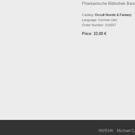
Phantastische Bibliothek Ban
Catalog:
Occult Novels & Fantasy
Language:
German (de)
Order Number:
016557
Price: 10,00 €
INVEHA
Michael C