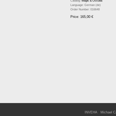
Catalog:
Magic & Occulta
Language:
German (de)
Order Number:
016648
Price: 165,00 €
INVEHA
Michael C