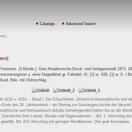
Catalogs
Advanced Search
nde.).
ann]:
Finsternis. (3 Bände.). Graz Akademische Druck- und Verlagsanstalt 1973, 197
sonenregister u. einer Doppelblatt gr. Falttafel. XI, [1] w., 635, [1] w. S. / Bd. 
l. OLwd. Bde. mit OUmschlag.
th 4215 u. 4216. – Band I: Die Erleuchteten. Gnostisch-theosophische und al
nde des 18. Jahrhunderts – ein Beitrag zur Geistesgeschichte der Neuzeit. / B
osophische und freimaurerisch-okkulte Geheimgesellschaften bis an die Wende
: Geschichte ihrer Lehren, Rituale und Organisationen. – Bd. 1: Umschlag leic
ewölbt. Bd. II/II Umschlag mit geringen Randläsuren. Drei gute Exemplare.