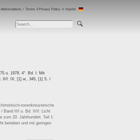
Abbreviations
Terms
Privacy Policy
Imprint
5 u. 1978. 4°. Bd. I: Mit
II/I: IX, [1] w., 345, [1] S. /
chimistisch-rosenkreuzerische
and II/I u. Bd. II/II: Licht
 zum 20. Jahrhundert. Teil 1:
ht berieben und mit geringen