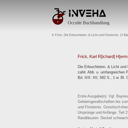
Occulte Buchhandlung
Frick, Die Erleuchteten. & Licht und Finsternis. (3 Bä
Frick, Karl R[ichard] H[erm
Die Erleuchteten. & Licht und 
zahlr. Abb. u. umfangreichen Per
Bd. II/II: XII, 582 S., 1 w. B
Erste Ausgabe(n). Vgl. Bayreu
Geheimgesellschaften bis zum E
und Finsternis. Gnostisch-the
Ursprünge und Anfänge. Teil 2
Randläsuren. Deckel schwach g