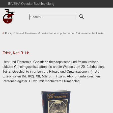
INVEHA Occulte Buchhandlung
Home
Advanced Search
Catalogs
Frick, Licht und Finsternis. Gnostisch-theosophische und freimaurerisch-okkulte
Cart
News
Purchase
Frick, Karl R. H:
Abbreviations
Licht und Finsternis. Gnostisch-theosophische und freimaurerisch-
Contact
okkulte Geheimgesellschaften bis an die Wende zum 20. Jahrhundert.
Teil 2: Geschichte ihrer Lehren, Rituale und Organisationen. (= Die
Terms
Erleuchteten Bd. II/2). XII, 582 S. mit zahlr. Abb. u. umfangreichen
Withdrawal
Personenregister. OLwd. mit montiertem OUmschlag.
Privacy Policy
Imprint