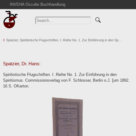
INVEHA Occulte Buchhandlung
Home
Advanced Search
Catalogs
Spatzier, Spiritistische Flugschriften. I. Reihe No. 1. Zur Einführung in den Sp…
Cart
News
Purchase
Spatzier, Dr. Hans:
Abbreviations
Spiritistische Flugschriften. I. Reihe No. 1. Zur Einführung in den
Contact
Spiritismus. Commissionsverlag von F. Schlosser, Berlin o.J. [um 1892.
16 S. OKarton.
Terms
Withdrawal
Privacy Policy
Imprint