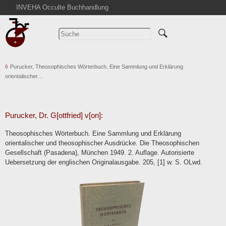
INVEHA Occulte Buchhandlung
Startseite
Detailsuche
Kataloge
Purucker, Theosophisches Wörterbuch. Eine Sammlung und Erklärung
Warenkorb
orientalischer…
Aktuelles
Ankauf
Abkürzungen
Purucker, Dr. G[ottfried] v[on]:
Kontakt
Theosophisches Wörterbuch. Eine Sammlung und Erklärung
orientalischer und theosophischer Ausdrücke. Die Theosophischen
AGB
Gesellschaft (Pasadena), München 1949. 2. Auflage. Autorisierte
Widerruf
Uebersetzung der englischen Originalausgabe. 205, [1] w. S. OLwd.
Datenschutz
Impressum