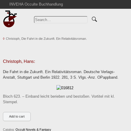
INVEHA Occulte Buchhandlung
Home
Advanced Search
Catalogs
Christoph, Die Fahrt in die Zukunft. Ein Relativitätsroman.
Cart
News
Purchase
Christoph, Hans:
Abbreviations
Die Fahrt in die Zukunft. Ein Relativitätsroman. Deutsche Verlags-
Contact
Anstalt, Stuttgart und Berlin 1922. 281, 3 S. Vlgs.-Anz. OPappband.
Terms
Withdrawal
Bloch 623. – Einband leicht berieben und bestoßen. Vortitel mit kl.
Privacy Policy
Stempel.
Imprint
Catalog:
Occult Novels & Fantasy