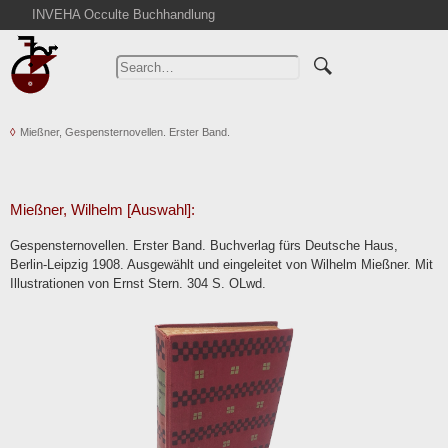
INVEHA Occulte Buchhandlung
Home
Advanced Search
Catalogs
Mießner, Gespensternovellen. Erster Band.
Cart
News
Purchase
Mießner, Wilhelm [Auswahl]:
Abbreviations
Gespensternovellen. Erster Band. Buchverlag fürs Deutsche Haus,
Contact
Berlin-Leipzig 1908. Ausgewählt und eingeleitet von Wilhelm Mießner. Mit
Illustrationen von Ernst Stern. 304 S. OLwd.
Terms
Withdrawal
Privacy Policy
Imprint