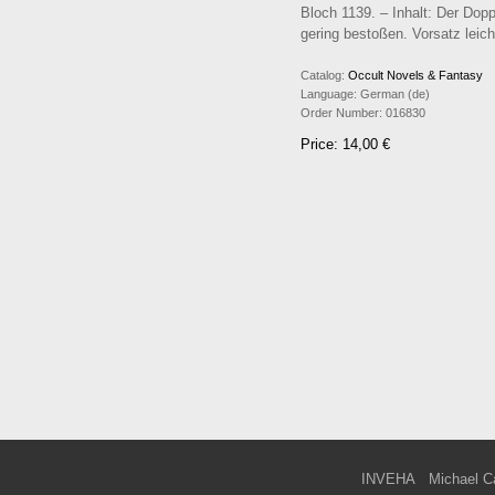
Bloch 1139. – Inhalt: Der Dop
gering bestoßen. Vorsatz leicht
Catalog:
Occult Novels & Fantasy
Language:
German (de)
Order Number:
016830
Price: 14,00 €
INVEHA
Michael C