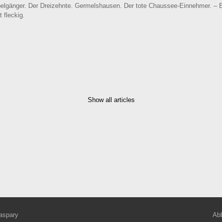
pelgänger. Der Dreizehnte. Germelshausen. Der tote Chaussee-Einnehmer. – E
 fleckig.
Show all articles
aspary
Abb