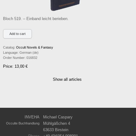
Bloch 519. – Einband leicht berieben.
Catalog:
Occult Novels & Fantasy
Language:
German (de)
Order Number:
016832
Price: 13,00 €
Show all articles
INVEHA
Michael Caspary
Mühlgäßchen 4
Occulte Buchhandlung
63633 Birstein