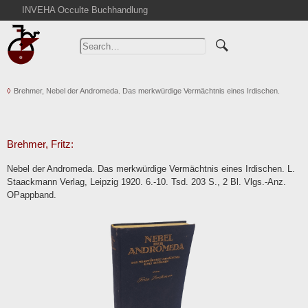
INVEHA Occulte Buchhandlung
Home
Advanced Search
Catalogs
Brehmer, Nebel der Andromeda. Das merkwürdige Vermächtnis eines Irdischen.
Cart
News
Purchase
Brehmer, Fritz:
Abbreviations
Nebel der Andromeda. Das merkwürdige Vermächtnis eines Irdischen. L.
Contact
Staackmann Verlag, Leipzig 1920. 6.-10. Tsd. 203 S., 2 Bl. Vlgs.-Anz.
OPappband.
Terms
Withdrawal
Privacy Policy
Imprint