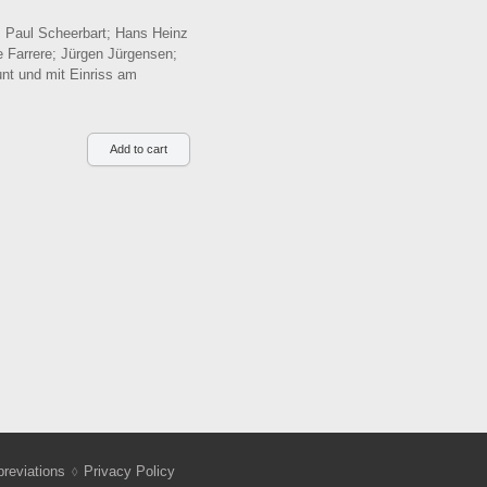
: Paul Scheerbart; Hans Heinz
e Farrere; Jürgen Jürgensen;
unt und mit Einriss am
reviations
Privacy Policy