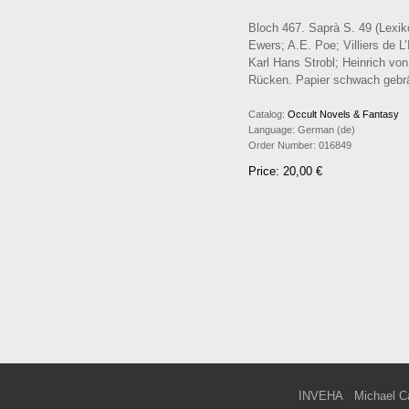
Bloch 467. Saprà S. 49 (Lexik
Ewers; A.E. Poe; Villiers de L
Karl Hans Strobl; Heinrich von
Rücken. Papier schwach gebrä
Catalog:
Occult Novels & Fantasy
Language:
German (de)
Order Number:
016849
Price: 20,00 €
INVEHA
Michael C