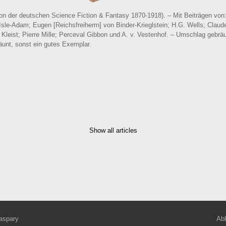
on der deutschen Science Fiction & Fantasy 1870-1918). – Mit Beiträgen von
’Isle-Adam; Eugen [Reichsfreiherrn] von Binder-Krieglstein; H.G. Wells; Claud
 Kleist; Pierre Mille; Perceval Gibbon und A. v. Vestenhof. – Umschlag gebrä
unt, sonst ein gutes Exemplar.
Show all articles
aspary
Abb