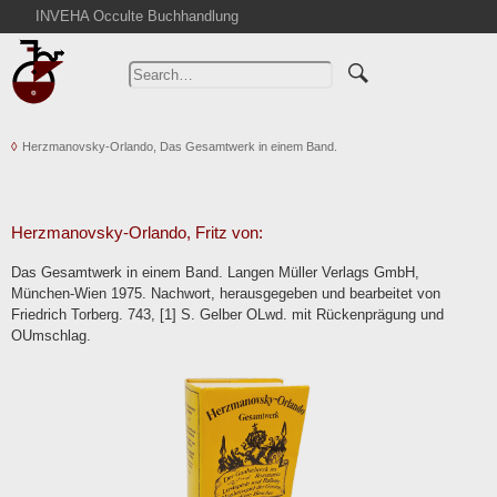
INVEHA Occulte Buchhandlung
Home
Advanced Search
Catalogs
Herzmanovsky-Orlando, Das Gesamtwerk in einem Band.
Cart
News
Purchase
Herzmanovsky-Orlando, Fritz von:
Abbreviations
Das Gesamtwerk in einem Band. Langen Müller Verlags GmbH,
Contact
München-Wien 1975. Nachwort, herausgegeben und bearbeitet von
Friedrich Torberg. 743, [1] S. Gelber OLwd. mit Rückenprägung und
Terms
OUmschlag.
Withdrawal
Privacy Policy
Imprint