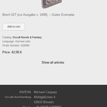
Bloch 527 (zur Ausgabe v. 1908). – Gutes Exemplar.
Catalog:
Occult Novels & Fantasy
Language:
German (de)
Order Number:
016890
Price: 42,00 €
Show all articles
INVEHA
Michael Caspary
Mühlgäßchen 4
Occulte Buchhandlung
63633 Birstein