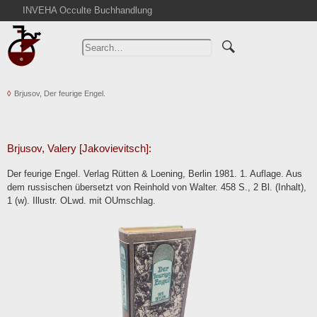
INVEHA Occulte Buchhandlung
Home
Advanced Search
Catalogs
Brjusov, Der feurige Engel.
Cart
News
Purchase
Brjusov, Valery [Jakovievitsch]:
Abbreviations
Der feurige Engel. Verlag Rütten & Loening, Berlin 1981. 1. Auflage. Aus
Contact
dem russischen übersetzt von Reinhold von Walter. 458 S., 2 Bl. (Inhalt),
1 (w). Illustr. OLwd. mit OUmschlag.
Terms
Withdrawal
Privacy Policy
Imprint