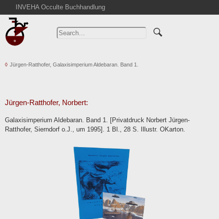
INVEHA Occulte Buchhandlung
Home
Advanced Search
Catalogs
Jürgen-Ratthofer, Galaxisimperium Aldebaran. Band 1.
Cart
News
Purchase
Jürgen-Ratthofer, Norbert:
Abbreviations
Galaxisimperium Aldebaran. Band 1. [Privatdruck Norbert Jürgen-
Contact
Ratthofer, Sierndorf o.J., um 1995]. 1 Bl., 28 S. Illustr. OKarton.
Terms
Withdrawal
Privacy Policy
Imprint