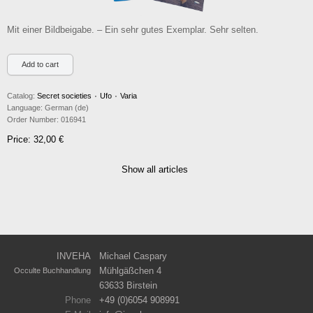
Mit einer Bildbeigabe. – Ein sehr gutes Exemplar. Sehr selten.
Catalog:
Secret societies ۰ Ufo ۰ Varia
Language:
German (de)
Order Number:
016941
Price: 32,00 €
Show all articles
INVEHA
Michael Caspary
Mühlgäßchen 4
Occulte Buchhandlung
63633 Birstein
Phone
+49 (0)6054 908991