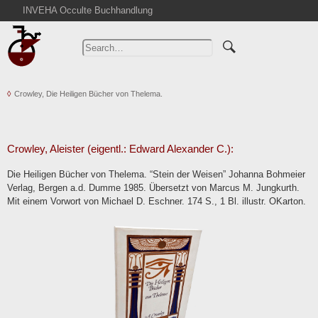
INVEHA Occulte Buchhandlung
Home
Advanced Search
Catalogs
Crowley, Die Heiligen Bücher von Thelema.
Cart
News
Purchase
Crowley, Aleister (eigentl.: Edward Alexander C.):
Abbreviations
Die Heiligen Bücher von Thelema. “Stein der Weisen” Johanna Bohmeier
Contact
Verlag, Bergen a.d. Dumme 1985. Übersetzt von Marcus M. Jungkurth.
Mit einem Vorwort von Michael D. Eschner. 174 S., 1 Bl. illustr. OKarton.
Terms
Withdrawal
Privacy Policy
Imprint