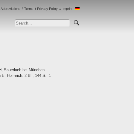
Abbreviations
Terms
Privacy Policy
Imprint
bH, Sauerlach bei München
. Helmrich. 2 Bl., 144 S., 1