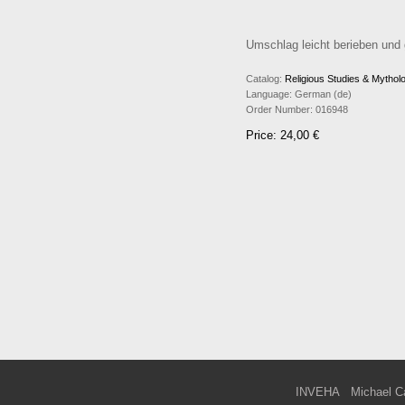
Umschlag leicht berieben und g
Catalog:
Religious Studies & Mythol
Language:
German (de)
Order Number:
016948
Price: 24,00 €
INVEHA
Michael C