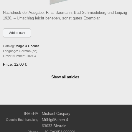
Nachdruck der Ausgabe: F. E. Baumann, Bad Schmiedeberg und Leipzig
1920. – Umschlag leicht berieben, sonst gutes Exemplar.
Catalog:
Magic & Occulta
Language:
German (de)
Order Number:
016964
Price: 12,00 €
Show all articles
INVEHA
Michael Caspary
Mühlgäßchen 4
Occulte Buchhandlung
63633 Birstein