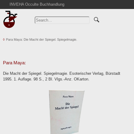
INVEHA Occulte Buchhandlung
Home
Advanced Search
Catalogs
Para Maya: Die Macht der Spiegel. Spiegelmagie.
Cart
News
Purchase
Para Maya:
Abbreviations
Die Macht der Spiegel. Spiegelmagie. Esoterischer Verlag, Bürstadt
Contact
1995. 1. Auflage. 98 S., 2 Bl. Vlgs.-Anz. OKarton.
Terms
Withdrawal
Privacy Policy
Imprint