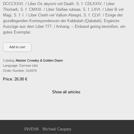
DCCCXXXI. / Liber Os abysmi vel Daath. S. f. CDLXXIV. / Liber
Thisharb, S. f. CMXIII. / Liber Stellae rubeae, S. f. LXVI. / Liber B vel
Magi, S. f. I. / Liber Cheth vel Vallum Abiegni, S. f. CLVI. / Einige der
grundlegenden Korrespondenzen der Kabbalah (Qabalah). Ergänzte
Auszüge aus dem Liber 777. / Anhang. – Einband gering bestoßen, ein
gutes Exemplar.
Catalog:
Aleister Crowley & Golden Dawn
Language:
German (de)
Order Number:
016976
Price: 26,00 €
Show all articles
INVEHA
Michael Caspary