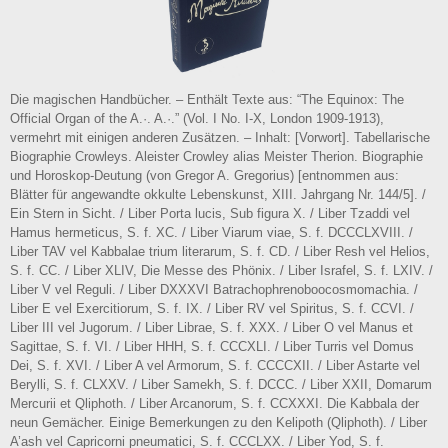
Die magischen Handbücher. – Enthält Texte aus: “The Equinox: The
Official Organ of the A.·. A.·.” (Vol. I No. I-X, London 1909-1913),
vermehrt mit einigen anderen Zusätzen. – Inhalt: [Vorwort]. Tabellarische
Biographie Crowleys. Aleister Crowley alias Meister Therion. Biographie
und Horoskop-Deutung (von Gregor A. Gregorius) [entnommen aus:
Blätter für angewandte okkulte Lebenskunst, XIII. Jahrgang Nr. 144/5]. /
Ein Stern in Sicht. / Liber Porta lucis, Sub figura X. / Liber Tzaddi vel
Hamus hermeticus, S. f. XC. / Liber Viarum viae, S. f. DCCCLXVIII. /
Liber TAV vel Kabbalae trium literarum, S. f. CD. / Liber Resh vel Helios,
S. f. CC. / Liber XLIV, Die Messe des Phönix. / Liber Israfel, S. f. LXIV. /
Liber V vel Reguli. / Liber DXXXVI Batrachophrenoboocosmomachia. /
Liber E vel Exercitiorum, S. f. IX. / Liber RV vel Spiritus, S. f. CCVI. /
Liber III vel Jugorum. / Liber Librae, S. f. XXX. / Liber O vel Manus et
Sagittae, S. f. VI. / Liber HHH, S. f. CCCXLI. / Liber Turris vel Domus
Dei, S. f. XVI. / Liber A vel Armorum, S. f. CCCCXII. / Liber Astarte vel
Berylli, S. f. CLXXV. / Liber Samekh, S. f. DCCC. / Liber XXII, Domarum
Mercurii et Qliphoth. / Liber Arcanorum, S. f. CCXXXI. Die Kabbala der
neun Gemächer. Einige Bemerkungen zu den Kelipoth (Qliphoth). / Liber
A’ash vel Capricorni pneumatici, S. f. CCCLXX. / Liber Yod, S. f.