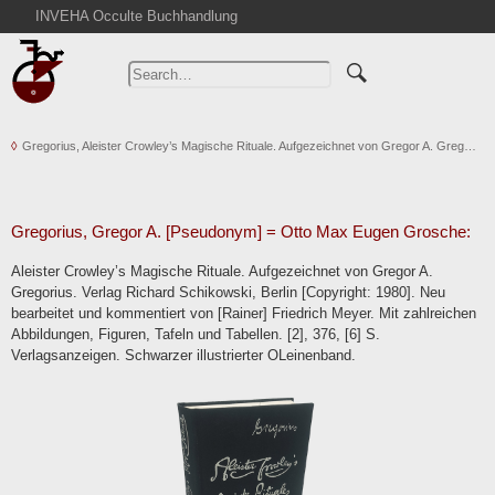
INVEHA Occulte Buchhandlung
Home
Advanced Search
Catalogs
Gregorius, Aleister Crowley’s Magische Rituale. Aufgezeichnet von Gregor A. Greg…
Cart
News
Purchase
Gregorius, Gregor A. [Pseudonym] = Otto Max Eugen Grosche:
Abbreviations
Aleister Crowley’s Magische Rituale. Aufgezeichnet von Gregor A.
Contact
Gregorius. Verlag Richard Schikowski, Berlin [Copyright: 1980]. Neu
bearbeitet und kommentiert von [Rainer] Friedrich Meyer. Mit zahlreichen
Terms
Abbildungen, Figuren, Tafeln und Tabellen. [2], 376, [6] S.
Withdrawal
Verlagsanzeigen. Schwarzer illustrierter OLeinenband.
Privacy Policy
Imprint