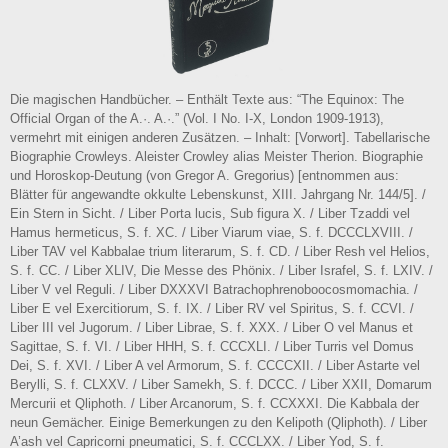
Die magischen Handbücher. – Enthält Texte aus: “The Equinox: The
Official Organ of the A.·. A.·.” (Vol. I No. I-X, London 1909-1913),
vermehrt mit einigen anderen Zusätzen. – Inhalt: [Vorwort]. Tabellarische
Biographie Crowleys. Aleister Crowley alias Meister Therion. Biographie
und Horoskop-Deutung (von Gregor A. Gregorius) [entnommen aus:
Blätter für angewandte okkulte Lebenskunst, XIII. Jahrgang Nr. 144/5]. /
Ein Stern in Sicht. / Liber Porta lucis, Sub figura X. / Liber Tzaddi vel
Hamus hermeticus, S. f. XC. / Liber Viarum viae, S. f. DCCCLXVIII. /
Liber TAV vel Kabbalae trium literarum, S. f. CD. / Liber Resh vel Helios,
S. f. CC. / Liber XLIV, Die Messe des Phönix. / Liber Israfel, S. f. LXIV. /
Liber V vel Reguli. / Liber DXXXVI Batrachophrenoboocosmomachia. /
Liber E vel Exercitiorum, S. f. IX. / Liber RV vel Spiritus, S. f. CCVI. /
Liber III vel Jugorum. / Liber Librae, S. f. XXX. / Liber O vel Manus et
Sagittae, S. f. VI. / Liber HHH, S. f. CCCXLI. / Liber Turris vel Domus
Dei, S. f. XVI. / Liber A vel Armorum, S. f. CCCCXII. / Liber Astarte vel
Berylli, S. f. CLXXV. / Liber Samekh, S. f. DCCC. / Liber XXII, Domarum
Mercurii et Qliphoth. / Liber Arcanorum, S. f. CCXXXI. Die Kabbala der
neun Gemächer. Einige Bemerkungen zu den Kelipoth (Qliphoth). / Liber
A’ash vel Capricorni pneumatici, S. f. CCCLXX. / Liber Yod, S. f.