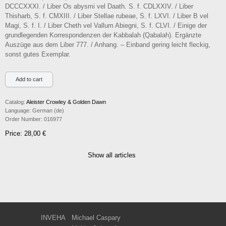
DCCCXXXI. / Liber Os abysmi vel Daath. S. f. CDLXXIV. / Liber
Thisharb, S. f. CMXIII. / Liber Stellae rubeae, S. f. LXVI. / Liber B vel
Magi, S. f. I. / Liber Cheth vel Vallum Abiegni, S. f. CLVI. / Einige der
grundlegenden Korrespondenzen der Kabbalah (Qabalah). Ergänzte
Auszüge aus dem Liber 777. / Anhang. – Einband gering leicht fleckig,
sonst gutes Exemplar.
Catalog:
Aleister Crowley & Golden Dawn
Language:
German (de)
Order Number:
016977
Price: 28,00 €
Show all articles
INVEHA
Michael Caspary