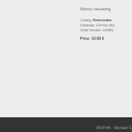
Nahezu neuwertig.
Catalog:
Rosicrucians
Language:
German (de)
Order Number:
016981
Price: 10,00 €
INVEHA
Michael C