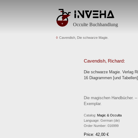
Occulte Buchhandlung
Cavendish, Die schwarze Magie.
Cavendish, Richard:
Die schwarze Magie. Verlag R
16 Diagrammen [und Tabellen] 
Die magischen Handbücher. – E
Exemplar.
Catalog:
Magic & Occulta
Language:
German (de)
Order Number:
016999
Price: 42,00 €