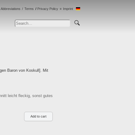
Abbreviations
Terms
Privacy Policy
Imprint
gen Baron von Koskull]. Mit
tt leicht fleckig, sonst gutes