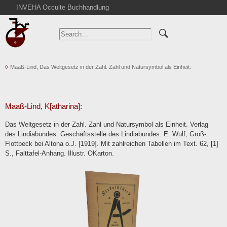
INVEHA Occulte Buchhandlung
Home
Advanced Search
Catalogs
Maaß-Lind, Das Weltgesetz in der Zahl. Zahl und Natursymbol als Einheit.
Cart
News
Purchase
Maaß-Lind, K[atharina]:
Abbreviations
Das Weltgesetz in der Zahl. Zahl und Natursymbol als Einheit. Verlag
Contact
des Lindiabundes. Geschäftsstelle des Lindiabundes: E. Wulf, Groß-
Flottbeck bei Altona o.J. [1919]. Mit zahlreichen Tabellen im Text. 62, [1]
Terms
S., Falttafel-Anhang. Illustr. OKarton.
Withdrawal
Privacy Policy
Imprint