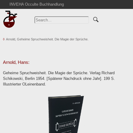
INVEHA Occulte Buchhandlung
Home
Advanced Search
Catalogs
Arnold, Geheime Spruchweisheit. Die Magie der Sprüche.
Cart
News
Purchase
Arnold, Hans:
Abbreviations
Geheime Spruchweisheit. Die Magie der Sprüche. Verlag Richard
Contact
Schikowski, Berlin 1954. [Späterer Nachdruck ohne Jahr]. 199 S.
Illustrierter OLeinenband.
Terms
Withdrawal
Privacy Policy
Imprint