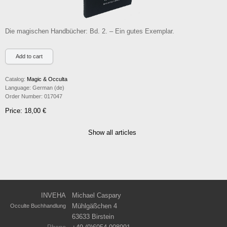
Die magischen Handbücher: Bd. 2. – Ein gutes Exemplar.
Catalog:
Magic & Occulta
Language:
German (de)
Order Number:
017047
Price: 18,00 €
Show all articles
INVEHA
Michael Caspary
Mühlgäßchen 4
Occulte Buchhandlung
63633 Birstein