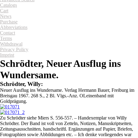
Catalogs
Cart
News
Purchase
Abbreviations
Contact
Terms
Withdrawal
Privacy Policy
Imprint
Schrödter, Neuer Ausflug ins
Wundersame.
Schrödter, Willy:
Neuer Ausflug ins Wundersame. Verlag Hermann Bauer, Freiburg im
Breisgau 1967. 268 S., 2 Bl. Vlgs.-Anz. OLeinenband mit
Goldprägung.
Zu Schrödter siehe Miers S. 556-557. – Handexemplar von Willy
Schrödter. Der Band ist voll von Zetteln, Notizen, Manuskriptseiten,
Zeitungsausschnitten, handschriftl. Ergänzungen auf Papier, Briefen,
Fotographien sowie Abbildungen etc. – Ich denke vorliegendes war