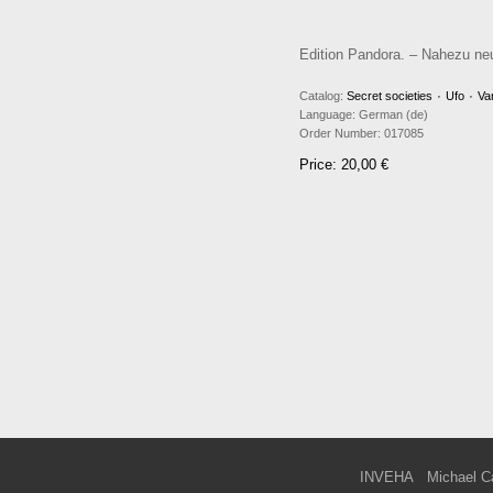
Edition Pandora. – Nahezu neu
Catalog:
Secret societies ۰ Ufo ۰ Va
Language:
German (de)
Order Number:
017085
Price: 20,00 €
INVEHA
Michael C