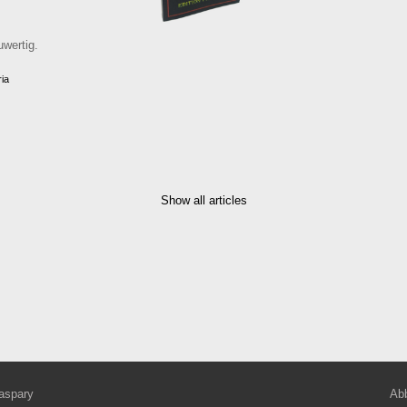
wertig.
ria
Show all articles
aspary
Abb