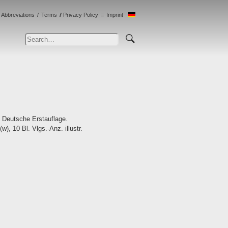
Abbreviations
Terms
Privacy Policy
Imprint
 Deutsche Erstauflage.
, 10 Bl. Vlgs.-Anz. illustr.