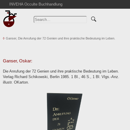
INVEHA Occulte Buchhandlung
Home
Advanced Search
Catalogs
Ganser, Die Anrufung der 72 Genien und ihre praktische Bedeutung im Leben.
Cart
News
Purchase
Ganser, Oskar:
Abbreviations
Die Anrufung der 72 Genien und ihre praktische Bedeutung im Leben.
Contact
Verlag Richard Schikowski, Berlin 1985. 1 Bl., 46 S., 1 Bl. Vlgs.-Anz.
illustr. OKarton.
Terms
Withdrawal
Privacy Policy
Imprint