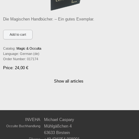
Die Magischen Handbücher. – Ein gutes Exemplar.
Catalog:
Magic & Occulta
Language:
German (de)
Order Number:
017174
Price: 24,00 €
Show all articles
INVEHA
Michael Caspary
Mühlgäßchen 4
Occulte Buchhandlung
63633 Birstein