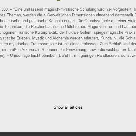
 380. – “Eine umfassend magisch-mystische Schulung wird hier vorgestellt, b
es Themas, werden die außerweltlichen Dimensionen eingehend dargestellt (
 theoretische und praktische Kabbala erklärt. Die Grundsymbole mit einer Hin
sche Techniken, die Reichenbach″sche Odlehre, die Magie von Ton und Laut, 
ogonen, runische Kulturpraktik, der fluidale Golem, spiegelmagische Praxis,
mystische Erleben. Mystik und Alchemie werden erläutert, Kundalini, die Schla
ten mystischen Traumsymbole ist mit eingeschlossen. Zum Schluß wird der 
 die großen Arkana als Stationen der Einweihung, sowie die wichtigsten Taro
e). – Umschläge leicht berieben, Band II. mit geringen Randläsuren, sonst z
Show all articles