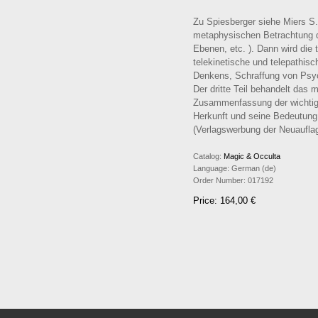
Zu Spiesberger siehe Miers S.
metaphysischen Betrachtung d
Ebenen, etc. ). Dann wird die
telekinetische und telepathi
Denkens, Schraffung von Psych
Der dritte Teil behandelt das 
Zusammenfassung der wichtigs
Herkunft und seine Bedeutung,
(Verlagswerbung der Neuauflag
Catalog:
Magic & Occulta
Language:
German (de)
Order Number:
017192
Price: 164,00 €