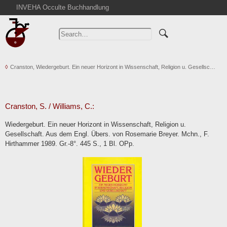
INVEHA Occulte Buchhandlung
Home
Advanced Search
Catalogs
Cranston, Wiedergeburt. Ein neuer Horizont in Wissenschaft, Religion u. Gesellsc…
Cart
News
Purchase
Cranston, S. / Williams, C.:
Abbreviations
Wiedergeburt. Ein neuer Horizont in Wissenschaft, Religion u.
Contact
Gesellschaft. Aus dem Engl. Übers. von Rosemarie Breyer. Mchn., F.
Hirthammer 1989. Gr.-8°. 445 S., 1 Bl. OPp.
Terms
Withdrawal
Privacy Policy
Imprint