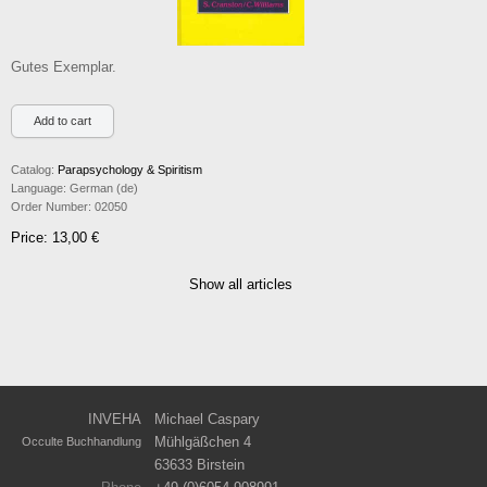
Gutes Exemplar.
Catalog:
Parapsychology & Spiritism
Language:
German (de)
Order Number:
02050
Price: 13,00 €
Show all articles
INVEHA
Michael Caspary
Mühlgäßchen 4
Occulte Buchhandlung
63633 Birstein