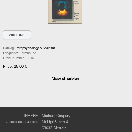
Catalog:
Parapsychology & Spiritism
Language:
German (de)
Order Number:
02107
Price: 15,00 €
Show all articles
INVEHA
Michael Caspary
Mühlgäßchen 4
Occulte Buchhandlung
63633 Birstein