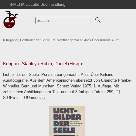
INVEHA Occulte Buchhandlung
Home
Advanced Search
Catalogs
Krippner, Lichtbilder der Seele. Psi sichtbar gemacht. Alles Über Kirlians Auraf…
Cart
News
Purchase
Krippner, Stanley / Rubin, Daniel (Hrsg.):
Abbreviations
Lichtbilder der Seele. Psi sichtbar gemacht. Alles Über Kirlians
Contact
Aurafotografie. Aus dem Amerikanischen übersetzt von Charlotte Franke-
Winheller. Bern und München, Scherz Verlag 1975. 1. Auflage. Mit
Terms
zahlreichen Abbildungen im Text und auf 8 farbigen Tafeln. 259, [1]
Withdrawal
S.OPp. mit OUmschlag.
Privacy Policy
Imprint